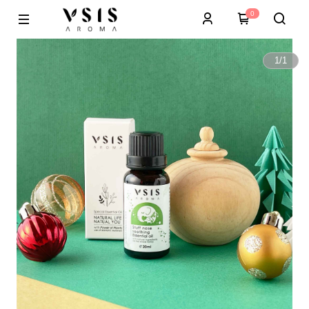
0
1
/
1