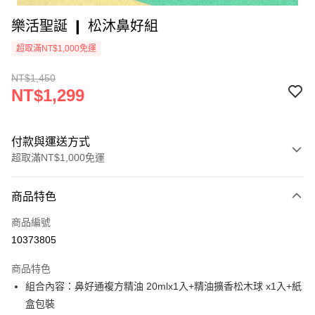
樂活聖誕 ❙ 松沐鼻好組
超取滿NT$1,000免運
NT$1,450
NT$1,299
付款與運送方式
超取滿NT$1,000免運
付款方式
商品特色
信用卡一次付款
商品編號
超商取貨付款
10373805
LINE Pay
商品特色
Apple Pay
組合內容：鼻好通複方精油 20mlx1入+精油擴香松木球 x1入+紙
盒包裝
街口支付