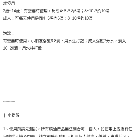
就停用

2歲~14歲：有需要時使用，房間4~5坪內6滴；8~10坪約10滴

成人：可每天使用房間4~5坪內6滴；8~10坪約10滴

泡澡：

有需要時使用，小朋友浴缸6-8滴，用水注打散；成人浴缸7分水，滴入
----------
❙ 小提醒
1、使用前請先測試，所有精油產品無法適合每一個人，如使用上皮膚有任
何敏感不適及問題，請立即停止使用。相關個人健康、體質、皮膚狀況，