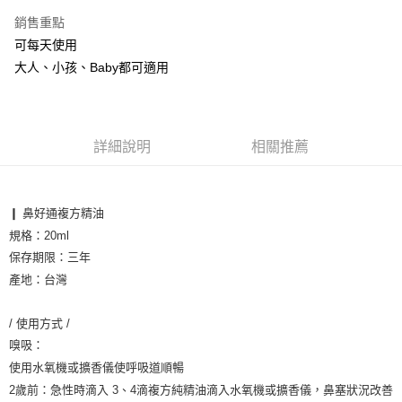
銷售重點
悠遊付
可每天使用
ATM付款
大人、小孩、Baby都可適用
運送方式
全家取貨付款
詳細說明
相關推薦
每筆NT$60，滿NT$1,000(含以上)免運費
7-11取貨付款
❙ 鼻好通複方精油

每筆NT$60，滿NT$1,000(含以上)免運費
規格：20ml

宅配
保存期限：三年

每筆NT$65，滿NT$1,000(含以上)免運費
產地：台灣

/ 使用方式 /

嗅吸：

使用水氧機或擴香儀使呼吸道順暢

2歲前：急性時滴入 3、4滴複方純精油滴入水氧機或擴香儀，鼻塞狀況改善