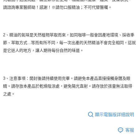
請諮詢專業醫師呦！感謝！※請勿口服精油；不可代替醫囑。
2、精油的氣味是天然植物萃取而來，如同咖啡一般會因產地環境、採收季
節、萃取方式...等而有所不同，每一次出產的天然精油不會完全相同，這就
是它迷人的地方，讓人期待每份自然的味道。
3、
注意事項：開封後請持續使用完畢。請避免本產品直接接觸身體及眼
睛。請存放本產品於乾燥陰涼處，避免陽光直射。請存放於孩童無法取得
之處。
顯示電腦版詳細說明
客服