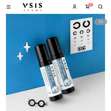
0
1
/
1