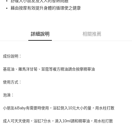
舒緩大小朋友及大人的發熱問題
藉由按摩有效提升身體的循環使之健康
街口支付
悠遊付
ATM付款
詳細說明
相關推薦
運送方式
全家取貨付款
成份說明：
每筆NT$60，滿NT$1,000(含以上)免運費
基底油、羅馬洋甘菊、荳蔻等複方精油調合按摩精華油
7-11取貨付款
使用方式：
每筆NT$60，滿NT$1,000(含以上)免運費
宅配
泡澡：
每筆NT$65，滿NT$1,000(含以上)免運費
小朋友&Baby有需要時使用，浴缸倒入10元大小的量，用水柱打散
成人可天天使用，浴缸7分水，滴入10ml調和精華油，用水柱打散