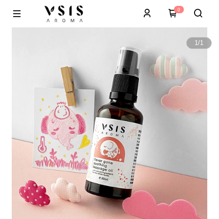
0
1
/
1