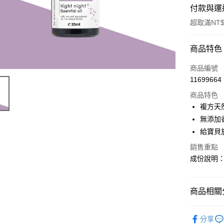
付款與運
超取滿NT$
付款方式
商品特色
信用卡一
商品編號
11699664
超商取貨
商品特色
LINE Pay
複方天
無添加
Apple Pay
給寶貝
街口支付
銷售重點
成份說明
悠遊付
ATM付款
商品相關分
運送方式
複方純精
分享