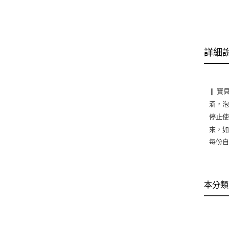
詳細
❙ 寶
滴，泡
停止使
來，如
每份
本分類