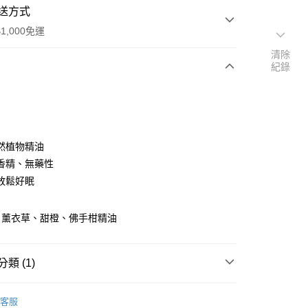
送方式
1,000免運
清除
紀錄
次付款
付款
然植物精油
香精、無藥性
放鬆好眠
：薰衣草、甜橙、佛手柑精油
類 (1)
油
客服