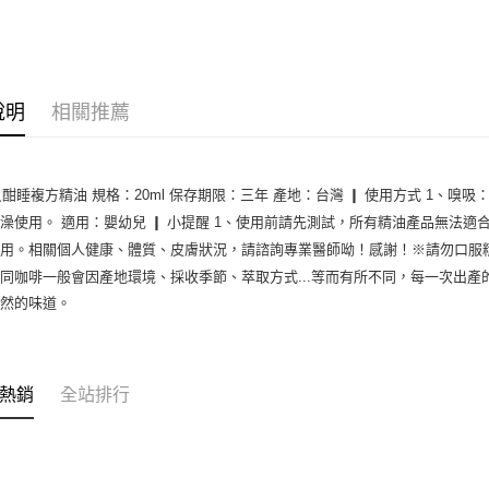
全家取貨
每筆NT$6
7-11取貨
每筆NT$6
說明
相關推薦
宅配
每筆NT$6
貝酣睡複方精油 規格：20ml 保存期限：三年 產地：台灣 ❙ 使用方式 1、嗅吸
澡使用。 適用：嬰幼兒 ❙ 小提醒 1、使用前請先測試，所有精油產品無法
用。相關個人健康、體質、皮膚狀況，請諮詢專業醫師呦！感謝！※請勿口服精
同咖啡一般會因產地環境、採收季節、萃取方式...等而有所不同，每一次出
自然的味道。
熱銷
全站排行