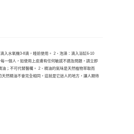
付款
0，滿NT$1,000(含以上)免運費
付款
0，滿NT$1,000(含以上)免運費
5，滿NT$1,000(含以上)免運費
：滴入水氧機3-8滴，睡前使用。 2、泡澡：滴入浴缸6-10
適合每一個人，如使用上皮膚有任何敏感不適及問題，請立即
油；不可代替醫囑。 2、精油的氣味是天然植物萃取而
產的天然精油不會完全相同，這就是它迷人的地方，讓人期待