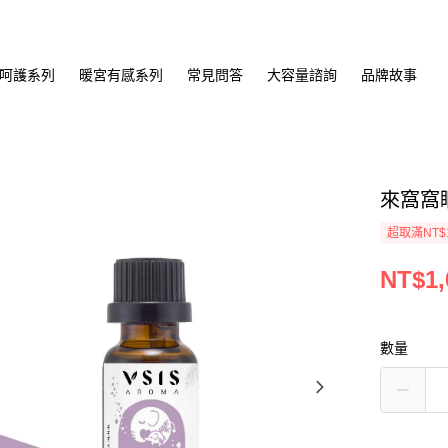
呵護系列
暖宮有感系列
常見問答
大容量諮詢
品牌故事
來窩窩睏
超取滿NT$
NT$1,
數量