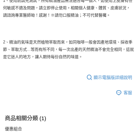
1、使用前請先測試，所有精油產品無法適合每一個人，如使用上皮膚有任
何敏感不適及問題，請立即停止使用。相關個人健康、體質、皮膚狀況，
請諮詢專業醫師呦！感謝！※請勿口服精油；不可代替醫囑。
2、精油的氣味是天然植物萃取而來，如同咖啡一般會因產地環境、採收季
節、萃取方式...等而有所不同，每一次出產的天然精油不會完全相同，這就
是它迷人的地方，讓人期待每份自然的味道。
顯示電腦版詳細說明
客服
商品相關分類 (1)
優惠組合