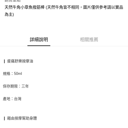
銷售重點
天然牛角小章魚撥筋棒 (天然牛角皆不相同，圖片僅供參考請以實品
悠遊付
為主)
ATM付款
運送方式
詳細說明
相關推薦
全家取貨付款
每筆NT$60，滿NT$1,000(含以上)免運費
7-11取貨付款
❙ 痠痛舒樂按摩油
每筆NT$60，滿NT$1,000(含以上)免運費
規格：50ml
宅配
保存期限：三年
每筆NT$65，滿NT$1,000(含以上)免運費
產地：台灣
❙ 藉由按摩幫助身體