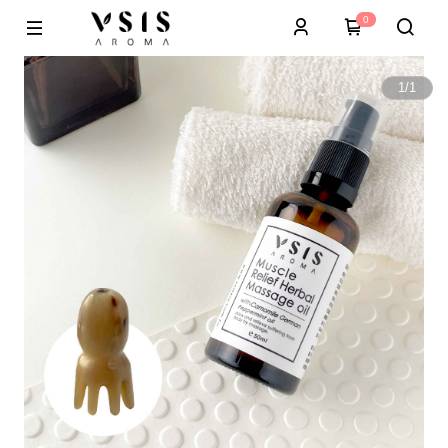
0
1
/
1