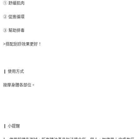
① 舒緩肌肉
② 促進循環
③ 幫助排毒
>搭配刮痧效果更好！
❙ 使用方式
按摩身體各部位。
❙ 小提醒