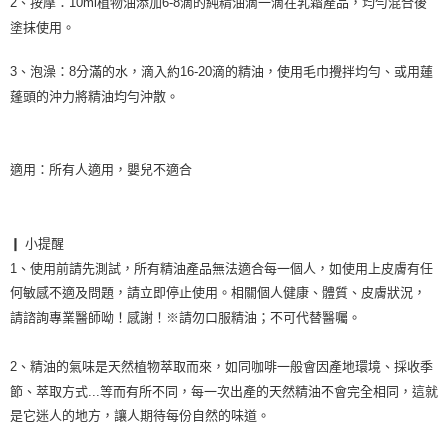
2、
按摩：
10ml植物油添加6-8滴的純精油滴一滴在乳霜產品，均勻混合後
塗抹使用
。
3、
泡澡
：
8分滿的水，滴入約16-20滴的精油，使用毛巾攪拌均勻、或用蓮
蓬頭的沖力將精油均勻沖散
。
適用：所有人適用，嬰兒不適合

❙ 小提醒

1、使用前請先測試，所有精油產品無法適合每一個人，如使用上皮膚有任
何敏感不適及問題，請立即停止使用。相關個人健康、體質、皮膚狀況，
請諮詢專業醫師呦！感謝！※請勿口服精油；不可代替醫囑。

2、精油的氣味是天然植物萃取而來，如同咖啡一般會因產地環境、採收季
節、萃取方式...等而有所不同，每一次出產的天然精油不會完全相同，這就
是它迷人的地方，讓人期待每份自然的味道。