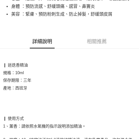
身體 ：預防流感、舒緩頭痛、感冒、鼻竇炎
運送方式
美容 ：緊膚、預防粉刺生成、防止掉髮，舒緩頭皮屑
全家取貨付款
每筆NT$60，滿NT$1,000(含以上)免運費
7-11取貨付款
詳細說明
相關推薦
每筆NT$60，滿NT$1,000(含以上)免運費
宅配
❙ 迷迭香精油

每筆NT$65，滿NT$1,000(含以上)免運費
規格：10ml
保存期限：三年

產地：西班牙

❙ 使用方式

1、薰香
：
請依照水氧機的指示說明添加精油。