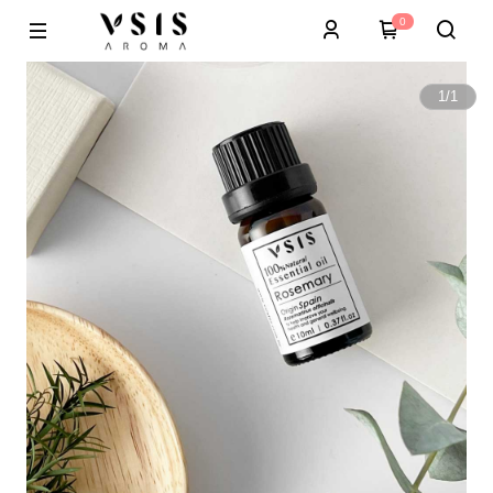
0
1
/
1