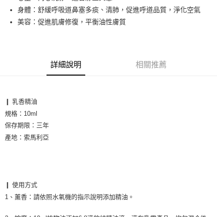
身體：舒緩呼吸道鼻塞多痰、清肺，促進呼道品質，淨化空氣
運送方式
美容：促進肌膚修復，平衡油性膚質
全家取貨付款
每筆NT$60，滿NT$1,000(含以上)免運費
7-11取貨付款
詳細說明
相關推薦
每筆NT$60，滿NT$1,000(含以上)免運費
宅配
❙ 乳香精油

每筆NT$65，滿NT$1,000(含以上)免運費
規格：10ml
保存期限：三年

產地：索馬利亞

❙ 使用方式

1、薰香
：
請依照水氧機的指示說明添加精油。