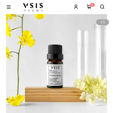
0
1
/
1