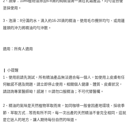
2、
按摩：
10ml植物油添加6-8滴的純精油滴一滴在乳霜產品，均勻混合後
塗抹使用
。
3、
泡澡
：
8分滿的水，滴入約16-20滴的精油，使用毛巾攪拌均勻、或用蓮
蓬頭的沖力將精油均勻沖散
。
適用：所有人適用

❙ 小提醒

1、使用前請先測試，所有精油產品無法適合每一個人，如使用上皮膚有任
何敏感不適及問題，請立即停止使用。相關個人健康、體質、皮膚狀況，
請諮詢專業醫師呦！感謝！※請勿口服精油；不可代替醫囑。

2、精油的氣味是天然植物萃取而來，如同咖啡一般會因產地環境、採收季
節、萃取方式...等而有所不同，每一次出產的天然精油不會完全相同，這就
是它迷人的地方，讓人期待每份自然的味道。