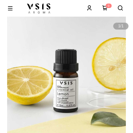
0
1
/
1