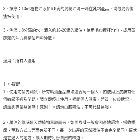
2、
按摩：
10ml植物油添加6-8滴的純精油滴一滴在乳霜產品，均勻混合後
塗抹使用
。
3、
泡澡
：
8分滿的水，滴入約16-20滴的精油，使用毛巾攪拌均勻、或用蓮
蓬頭的沖力將精油均勻沖散
。
適用：所有人適用

❙ 小提醒

1、使用前請先測試，所有精油產品無法適合每一個人，如使用上皮膚有任
何敏感不適及問題，請立即停止使用。相關個人健康、體質、皮膚狀況，
請諮詢專業醫師呦！感謝！※請勿口服精油；不可代替醫囑。

2、精油的氣味是天然植物萃取而來，如同咖啡一般會因產地環境、採收季
節、萃取方式...等而有所不同，每一次出產的天然精油不會完全相同，這就
是它迷人的地方，讓人期待每份自然的味道。