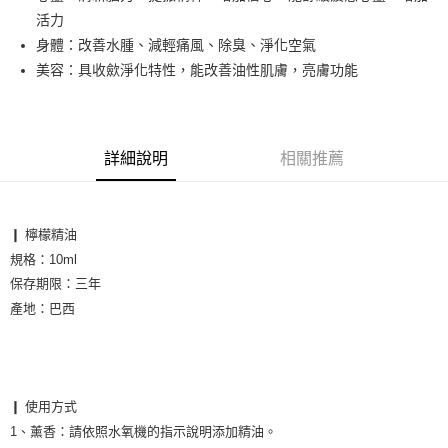
活力
運送方式
身體：改善水腫、減輕痛風、除臭、淨化空氣
全家取貨付款
美容：具收歛淨化特性，能改善油性肌膚，亮膚功能
每筆NT$60，滿NT$1,000(含以上)免運費
7-11取貨付款
每筆NT$60，滿NT$1,000(含以上)免運費
詳細說明
相關推薦
宅配
每筆NT$65，滿NT$1,000(含以上)免運費
❙ 檸檬精油

規格：10ml
保存期限：三年

產地：巴西

❙ 使用方式

1、薰香
：
請依照水氧機的指示說明添加精油。