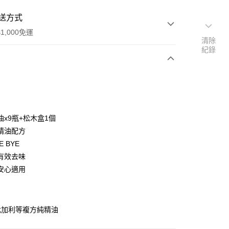
送方式
1,000免運
清除
紀錄
次付款
付款
油x9瓶+松木盒1個
精油配方
E BYE
有效去味
安心適用
：
尤加利等複方純精油