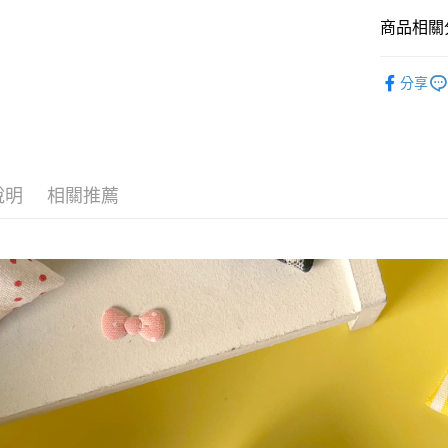
全家取貨
商品相關分
每筆NT$6
優惠組合
分享
7-11取貨
每筆NT$6
宅配
每筆NT$6
說明
相關推薦