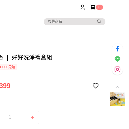
0
香 ❙ 好好洗淨禮盒組
1,000免運
399