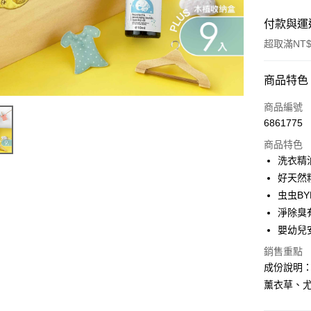
付款與運
超取滿NT$
付款方式
商品特色
信用卡一
商品編號
6861775
超商取貨
商品特色
LINE Pay
洗衣精
好天然
Apple Pay
虫虫BY
街口支付
淨除臭
嬰幼兒
悠遊付
銷售重點
ATM付款
成份說明
薰衣草、
運送方式