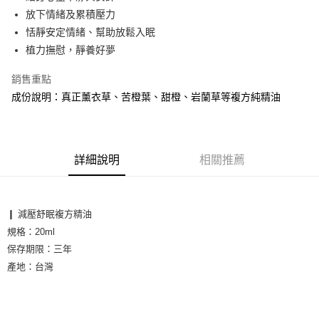
悠遊付
放下情緒及累積壓力
恬靜安定情緒、幫助放鬆入眠
ATM付款
植力撫慰，靜養好夢
運送方式
銷售重點
全家取貨付款
成份說明：真正薰衣草、苦橙葉、甜橙、岩蘭草等複方純精油
每筆NT$60，滿NT$1,000(含以上)免運費
7-11取貨付款
每筆NT$60，滿NT$1,000(含以上)免運費
詳細說明
相關推薦
宅配
每筆NT$65，滿NT$1,000(含以上)免運費
❙ 減壓舒眠複方精油

規格：20ml

保存期限：三年

產地：台灣
