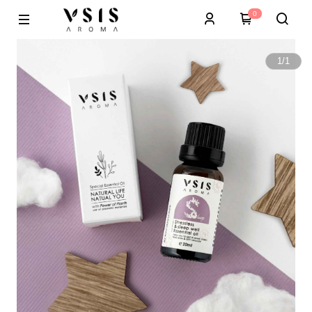
0
1
/
1