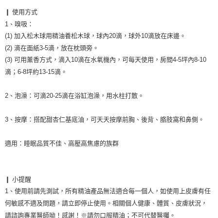
❙ 使用方式

1、嗅吸：

(1) 加入松木球用精油養松木球，球內20滴，球外10滴放在床邊。

(2) 滴在面紙3-5滴，放在枕頭旁。

(3) 可用薰香方式，滴入10滴在水氧機內，可每天使用，房間4-5坪內8-10
滴；6-8坪約13-15滴。

2、泡澡：可滴20-25滴在浴缸泡澡，用水柱打散。

3、按摩：搭配甜杏仁基底油，可天天按摩前胸、後背、胳肢窩和鼻側。

適用：睡眠品質不佳、高壓高焦慮的族群

❙ 小提醒

1、使用前請先測試，所有精油產品無法適合每一個人，如使用上皮膚有任
何敏感不適及問題，請立即停止使用。相關個人健康、體質、皮膚狀況，
請諮詢專業醫師呦！感謝！※請勿口服精油；不可代替醫囑。
