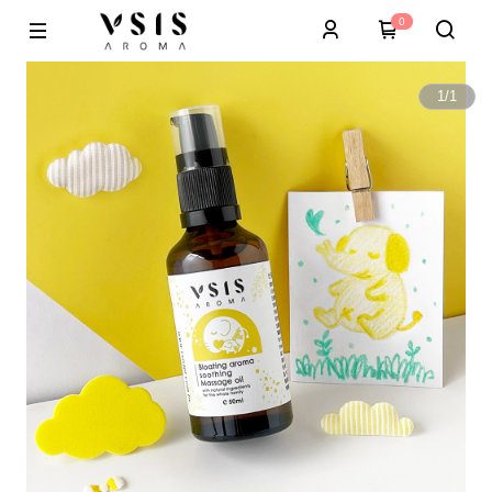
0
1
/
1