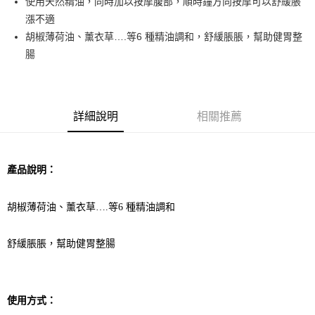
使用天然精油，同時加以按摩腹部，順時鐘方向按摩可以舒緩脹
漲不適
街口支付
胡椒薄荷油、薰衣草….等6 種精油調和，舒緩脹脹，幫助健胃整
悠遊付
腸
ATM付款
運送方式
詳細說明
相關推薦
全家取貨付款
每筆NT$60，滿NT$1,000(含以上)免運費
產品說明：
7-11取貨付款
每筆NT$60，滿NT$1,000(含以上)免運費
胡椒薄荷油、薰衣草
….
等
6
種精油調和
宅配
每筆NT$65，滿NT$1,000(含以上)免運費
舒緩脹脹，幫助健胃整腸
使用方式
：