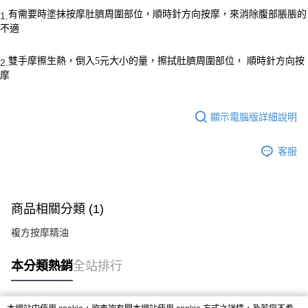
有需要時塗抹按摩肚臍周圍部位，順時針方向按摩，來消除腹部脹脹的
1.
不適
雙手摩擦生熱，倒入
5
元大小的量，擦拭肚臍周圍部位，
順時針方向按
2.
摩
顯示電腦版詳細說明
客服
商品相關分類 (1)
複方按摩精油
本分類熱銷
全站排行