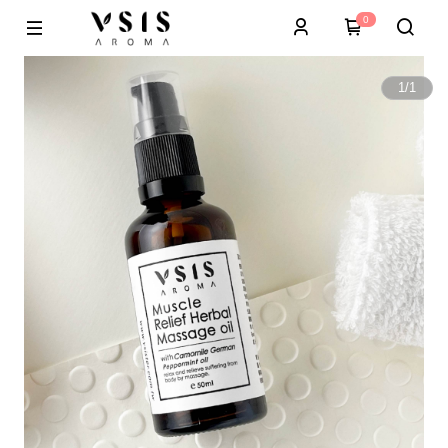
0
1
/
1