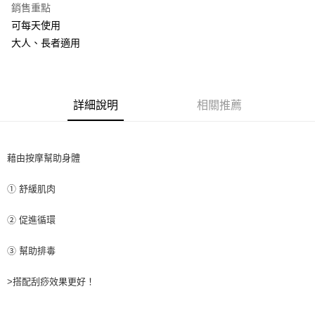
銷售重點
悠遊付
可每天使用
ATM付款
大人、長者適用
運送方式
全家取貨付款
詳細說明
相關推薦
每筆NT$60，滿NT$1,000(含以上)免運費
7-11取貨付款
每筆NT$60，滿NT$1,000(含以上)免運費
藉由按摩幫助身體
宅配
① 舒緩肌肉
每筆NT$65，滿NT$1,000(含以上)免運費
② 促進循環
③ 幫助排毒
>搭配刮痧效果更好！