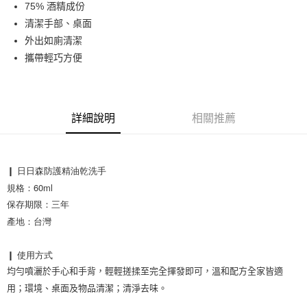
75% 酒精成份
悠遊付
清潔手部、桌面
外出如廁清潔
ATM付款
攜帶輕巧方便
運送方式
全家取貨付款
詳細說明
相關推薦
每筆NT$60，滿NT$1,000(含以上)免運費
7-11取貨付款
每筆NT$60，滿NT$1,000(含以上)免運費
❙ 日日森防護精油乾洗手

規格：60ml

宅配
保存期限：三年

每筆NT$65，滿NT$1,000(含以上)免運費
產地：台灣

❙ 
均勻噴灑於手心和手背，輕輕搓揉至完全揮發即可，溫和配方全家皆適
用；環境、桌面及物品清潔；清淨去味。