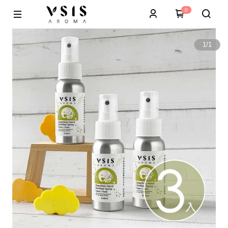
0
1
/
1